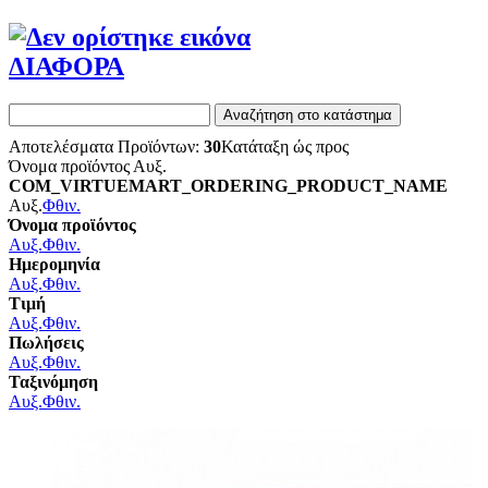
ΔΙΑΦΟΡΑ
Αποτελέσματα Προϊόντων:
30
Κατάταξη ώς προς
Όνομα προϊόντος Αυξ.
COM_VIRTUEMART_ORDERING_PRODUCT_NAME
Αυξ.
Φθιν.
Όνομα προϊόντος
Αυξ.
Φθιν.
Ημερομηνία
Αυξ.
Φθιν.
Τιμή
Αυξ.
Φθιν.
Πωλήσεις
Αυξ.
Φθιν.
Ταξινόμηση
Αυξ.
Φθιν.