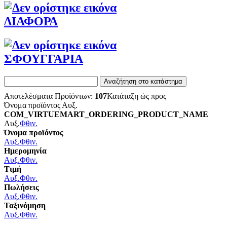
ΔΙΑΦΟΡΑ
ΣΦΟΥΓΓΑΡΙΑ
Αποτελέσματα Προϊόντων:
107
Κατάταξη ώς προς
Όνομα προϊόντος Αυξ.
COM_VIRTUEMART_ORDERING_PRODUCT_NAME
Αυξ.
Φθιν.
Όνομα προϊόντος
Αυξ.
Φθιν.
Ημερομηνία
Αυξ.
Φθιν.
Τιμή
Αυξ.
Φθιν.
Πωλήσεις
Αυξ.
Φθιν.
Ταξινόμηση
Αυξ.
Φθιν.