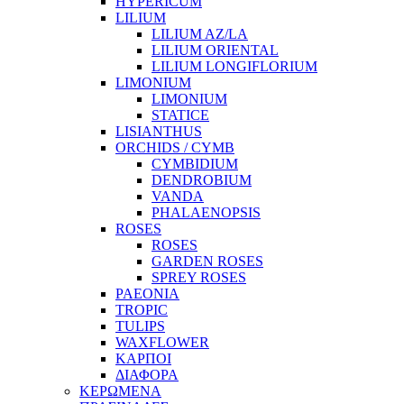
HYPERICUM
LILIUM
LILIUM AZ/LA
LILIUM ORIENTAL
LILIUM LONGIFLORIUM
LIMONIUM
LIMONIUM
STATICE
LISIANTHUS
ORCHIDS / CYMB
CYMBIDIUM
DENDROBIUM
VANDA
PHALAENOPSIS
ROSES
ROSES
GARDEN ROSES
SPREY ROSES
PAEONIA
TROPIC
TULIPS
WAXFLOWER
ΚΑΡΠΟΙ
ΔΙΑΦΟΡΑ
ΚΕΡΩΜΕΝΑ