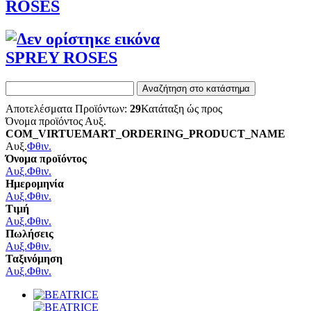
ROSES
SPREY ROSES
Αποτελέσματα Προϊόντων:
29
Κατάταξη ώς προς
Όνομα προϊόντος Αυξ.
COM_VIRTUEMART_ORDERING_PRODUCT_NAME
Αυξ.
Φθιν.
Όνομα προϊόντος
Αυξ.
Φθιν.
Ημερομηνία
Αυξ.
Φθιν.
Τιμή
Αυξ.
Φθιν.
Πωλήσεις
Αυξ.
Φθιν.
Ταξινόμηση
Αυξ.
Φθιν.