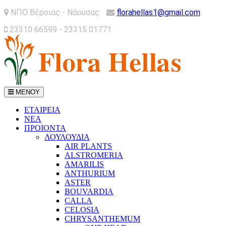
ΝΠΟ Βέροιας - Νάουσας
florahellas1@gmail.com
23310 66599 - 23315 01771
ΜΕΝΟΥ
ΕΤΑΙΡΕΙΑ
ΝΕΑ
ΠΡΟΙΟΝΤΑ
ΛΟΥΛΟΥΔΙΑ
AIR PLANTS
ALSTROMERIA
AMARILIS
ANTHURIUM
ASTER
BOUVARDIA
CALLA
CELOSIA
CHRYSANTHEMUM