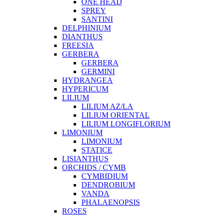
ONE HEAD
SPREY
SANTINI
DELPHINIUM
DIANTHUS
FREESIA
GERBERA
GERBERA
GERMINI
HYDRANGEA
HYPERICUM
LILIUM
LILIUM AZ/LA
LILIUM ORIENTAL
LILIUM LONGIFLORIUM
LIMONIUM
LIMONIUM
STATICE
LISIANTHUS
ORCHIDS / CYMB
CYMBIDIUM
DENDROBIUM
VANDA
PHALAENOPSIS
ROSES