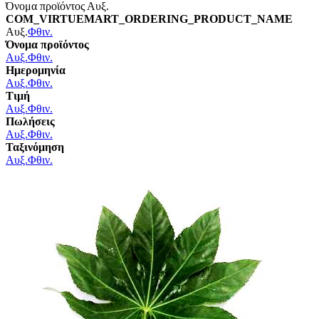
Όνομα προϊόντος Αυξ.
COM_VIRTUEMART_ORDERING_PRODUCT_NAME
Αυξ.
Φθιν.
Όνομα προϊόντος
Αυξ.
Φθιν.
Ημερομηνία
Αυξ.
Φθιν.
Τιμή
Αυξ.
Φθιν.
Πωλήσεις
Αυξ.
Φθιν.
Ταξινόμηση
Αυξ.
Φθιν.