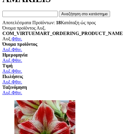
Αποτελέσματα Προϊόντων:
18
Κατάταξη ώς προς
Όνομα προϊόντος Αυξ.
COM_VIRTUEMART_ORDERING_PRODUCT_NAME
Αυξ.
Φθιν.
Όνομα προϊόντος
Αυξ.
Φθιν.
Ημερομηνία
Αυξ.
Φθιν.
Τιμή
Αυξ.
Φθιν.
Πωλήσεις
Αυξ.
Φθιν.
Ταξινόμηση
Αυξ.
Φθιν.