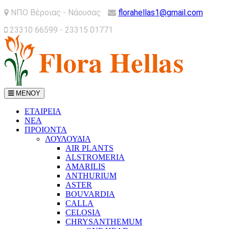
ΝΠΟ Βέροιας - Νάουσας
florahellas1@gmail.com
23310 66599 - 23315 01771
ΜΕΝΟΥ
ΕΤΑΙΡΕΙΑ
ΝΕΑ
ΠΡΟΙΟΝΤΑ
ΛΟΥΛΟΥΔΙΑ
AIR PLANTS
ALSTROMERIA
AMARILIS
ANTHURIUM
ASTER
BOUVARDIA
CALLA
CELOSIA
CHRYSANTHEMUM