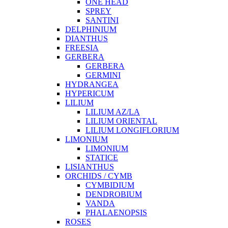
ONE HEAD
SPREY
SANTINI
DELPHINIUM
DIANTHUS
FREESIA
GERBERA
GERBERA
GERMINI
HYDRANGEA
HYPERICUM
LILIUM
LILIUM AZ/LA
LILIUM ORIENTAL
LILIUM LONGIFLORIUM
LIMONIUM
LIMONIUM
STATICE
LISIANTHUS
ORCHIDS / CYMB
CYMBIDIUM
DENDROBIUM
VANDA
PHALAENOPSIS
ROSES