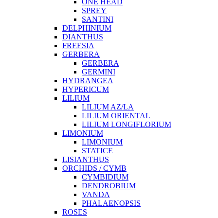
ONE HEAD
SPREY
SANTINI
DELPHINIUM
DIANTHUS
FREESIA
GERBERA
GERBERA
GERMINI
HYDRANGEA
HYPERICUM
LILIUM
LILIUM AZ/LA
LILIUM ORIENTAL
LILIUM LONGIFLORIUM
LIMONIUM
LIMONIUM
STATICE
LISIANTHUS
ORCHIDS / CYMB
CYMBIDIUM
DENDROBIUM
VANDA
PHALAENOPSIS
ROSES