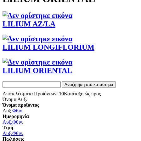
LILIUM AZ/LA
LILIUM LONGIFLORIUM
LILIUM ORIENTAL
Αποτελέσματα Προϊόντων:
10
Κατάταξη ώς προς
Όνομα Αυξ.
Όνομα προϊόντος
Αυξ.
Φθιν.
Ημερομηνία
Αυξ.
Φθιν.
Τιμή
Αυξ.
Φθιν.
Πωλήσεις