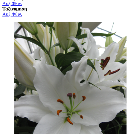
Αυξ.
Φθιν.
Ταξινόμηση
Αυξ.
Φθιν.