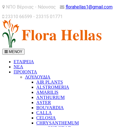
ΝΠΟ Βέροιας - Νάουσας
florahellas1@gmail.com
23310 66599 - 23315 01771
ΜΕΝΟΥ
ΕΤΑΙΡΕΙΑ
ΝΕΑ
ΠΡΟΙΟΝΤΑ
ΛΟΥΛΟΥΔΙΑ
AIR PLANTS
ALSTROMERIA
AMARILIS
ANTHURIUM
ASTER
BOUVARDIA
CALLA
CELOSIA
CHRYSANTHEMUM